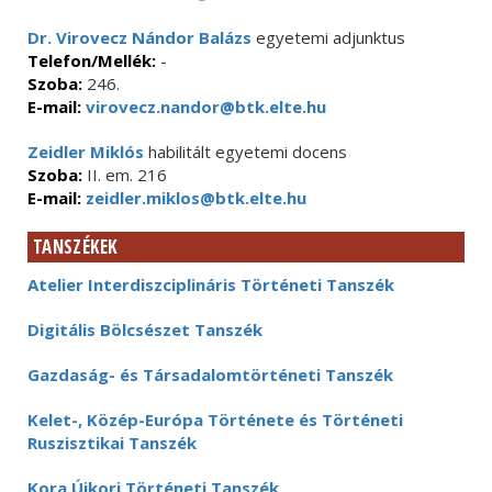
Dr. Virovecz Nándor Balázs
egyetemi adjunktus
Telefon/Mellék:
-
Szoba:
246.
E-mail:
virovecz.nandor@btk.elte.hu
Zeidler Miklós
habilitált egyetemi docens
Szoba:
II. em. 216
E-mail:
zeidler.miklos@btk.elte.hu
TANSZÉKEK
Atelier Interdiszciplináris Történeti Tanszék
Digitális Bölcsészet Tanszék
Gazdaság- és Társadalomtörténeti Tanszék
Kelet-, Közép-Európa Története és Történeti
Ruszisztikai Tanszék
Kora Újkori Történeti Tanszék