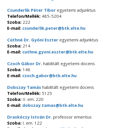
Csunderlik Péter Tibor
egyetemi adjunktus
Telefon/Mellék:
485-5204
Szoba:
222
E-mail:
csunderlik.peter@btk.elte.hu
Cúthné Dr. Gyóni Eszter
egyetemi adjunktus
Szoba:
214
E-mail:
cuthne.gyoni.eszter@btk.elte.hu
Czoch Gábor Dr.
habilitált egyetemi docens
Szoba:
146
E-mail:
czoch.gabor@btk.elte.hu
Dobszay Tamás
habilitált egyetemi docens
Telefon/Mellék:
5125
Szoba:
II. em. 220
E-mail:
dobszay.tamas@btk.elte.hu
Draskóczy István Dr.
professor emeritus
Szoba:
I. em. 122