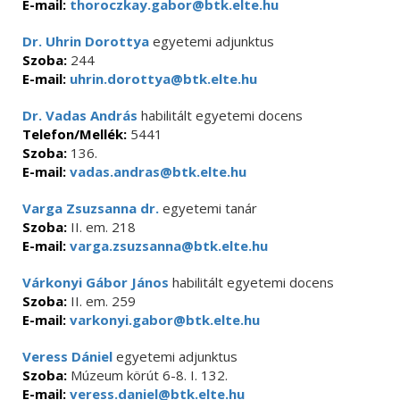
E-mail:
thoroczkay.gabor@btk.elte.hu
Dr. Uhrin Dorottya
egyetemi adjunktus
Szoba:
244
E-mail:
uhrin.dorottya@btk.elte.hu
Dr. Vadas András
habilitált egyetemi docens
Telefon/Mellék:
5441
Szoba:
136.
E-mail:
vadas.andras@btk.elte.hu
Varga Zsuzsanna dr.
egyetemi tanár
Szoba:
II. em. 218
E-mail:
varga.zsuzsanna@btk.elte.hu
Várkonyi Gábor János
habilitált egyetemi docens
Szoba:
II. em. 259
E-mail:
varkonyi.gabor@btk.elte.hu
Veress Dániel
egyetemi adjunktus
Szoba:
Múzeum körút 6-8. I. 132.
E-mail:
veress.daniel@btk.elte.hu