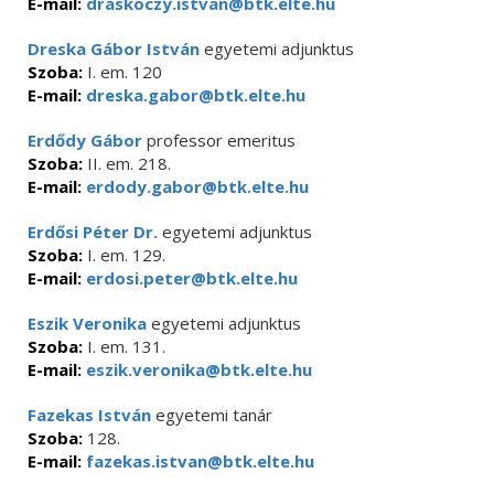
E-mail:
draskoczy.istvan@btk.elte.hu
Dreska Gábor István
egyetemi adjunktus
Szoba:
I. em. 120
E-mail:
dreska.gabor@btk.elte.hu
Erdődy Gábor
professor emeritus
Szoba:
II. em. 218.
E-mail:
erdody.gabor@btk.elte.hu
Erdősi Péter Dr.
egyetemi adjunktus
Szoba:
I. em. 129.
E-mail:
erdosi.peter@btk.elte.hu
Eszik Veronika
egyetemi adjunktus
Szoba:
I. em. 131.
E-mail:
eszik.veronika@btk.elte.hu
Fazekas István
egyetemi tanár
Szoba:
128.
E-mail:
fazekas.istvan@btk.elte.hu