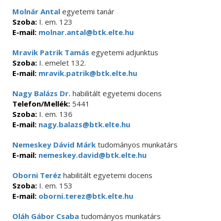
Molnár Antal
egyetemi tanár
Szoba:
I. em. 123
E-mail:
molnar.antal@btk.elte.hu
Mravik Patrik Tamás
egyetemi adjunktus
Szoba:
I. emelet 132.
E-mail:
mravik.patrik@btk.elte.hu
Nagy Balázs Dr.
habilitált egyetemi docens
Telefon/Mellék:
5441
Szoba:
I. em. 136
E-mail:
nagy.balazs@btk.elte.hu
Nemeskey Dávid Márk
tudományos munkatárs
E-mail:
nemeskey.david@btk.elte.hu
Oborni Teréz
habilitált egyetemi docens
Szoba:
I. em. 153
E-mail:
oborni.terez@btk.elte.hu
Oláh Gábor Csaba
tudományos munkatárs