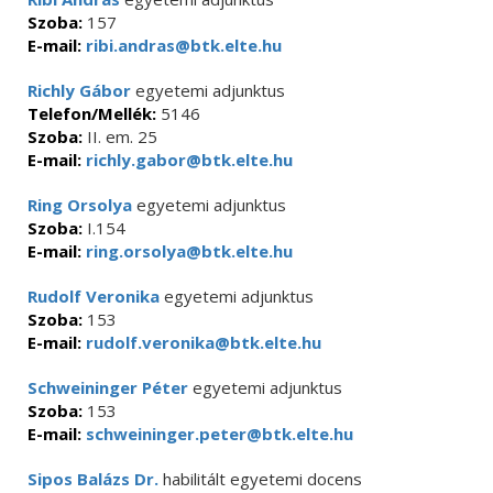
Szoba:
157
E-mail:
ribi.andras@btk.elte.hu
Richly Gábor
egyetemi adjunktus
Telefon/Mellék:
5146
Szoba:
II. em. 25
E-mail:
richly.gabor@btk.elte.hu
Ring Orsolya
egyetemi adjunktus
Szoba:
I.154
E-mail:
ring.orsolya@btk.elte.hu
Rudolf Veronika
egyetemi adjunktus
Szoba:
153
E-mail:
rudolf.veronika@btk.elte.hu
Schweininger Péter
egyetemi adjunktus
Szoba:
153
E-mail:
schweininger.peter@btk.elte.hu
Sipos Balázs Dr.
habilitált egyetemi docens