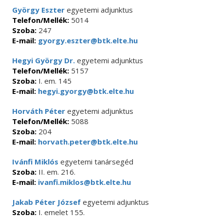
György Eszter
egyetemi adjunktus
Telefon/Mellék:
5014
Szoba:
247
E-mail:
gyorgy.eszter@btk.elte.hu
Hegyi György Dr.
egyetemi adjunktus
Telefon/Mellék:
5157
Szoba:
I. em. 145
E-mail:
hegyi.gyorgy@btk.elte.hu
Horváth Péter
egyetemi adjunktus
Telefon/Mellék:
5088
Szoba:
204
E-mail:
horvath.peter@btk.elte.hu
Ivánfi Miklós
egyetemi tanársegéd
Szoba:
II. em. 216.
E-mail:
ivanfi.miklos@btk.elte.hu
Jakab Péter József
egyetemi adjunktus
Szoba:
I. emelet 155.