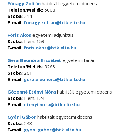
Fónagy Zoltán
habilitált egyetemi docens
Telefon/Mellék:
5008
Szoba:
214
E-mail:
fonagy.zoltan@btk.elte.hu
Fóris Ákos
egyetemi adjunktus
Szoba:
I. em. 153
E-mail:
foris.akos@btk.elte.hu
Géra Eleonóra Erzsébet
egyetemi tanár
Telefon/Mellék:
5263
Szoba:
261
E-mail:
gera.eleonora@btk.elte.hu
Gózonné Etényi Nóra
habilitált egyetemi docens
Szoba:
I. em. 124
E-mail:
etenyi.nora@btk.elte.hu
Gyóni Gábor
habilitált egyetemi docens
Szoba:
243
E-mail:
gyoni.gabor@btk.elte.hu