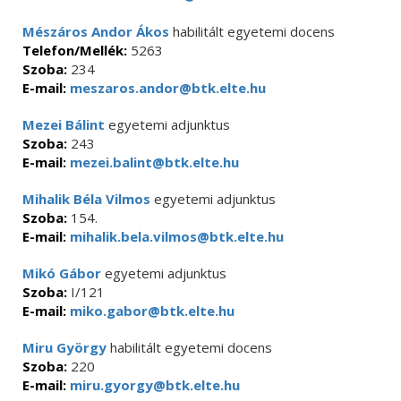
Mészáros Andor Ákos
habilitált egyetemi docens
Telefon/Mellék:
5263
Szoba:
234
E-mail:
meszaros.andor@btk.elte.hu
Mezei Bálint
egyetemi adjunktus
Szoba:
243
E-mail:
mezei.balint@btk.elte.hu
Mihalik Béla Vilmos
egyetemi adjunktus
Szoba:
154.
E-mail:
mihalik.bela.vilmos@btk.elte.hu
Mikó Gábor
egyetemi adjunktus
Szoba:
I/121
E-mail:
miko.gabor@btk.elte.hu
Miru György
habilitált egyetemi docens
Szoba:
220
E-mail:
miru.gyorgy@btk.elte.hu