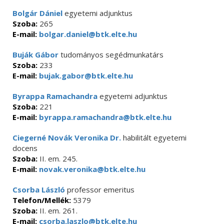
Bolgár Dániel
egyetemi adjunktus
Szoba:
265
E-mail:
bolgar.daniel@btk.elte.hu
Buják Gábor
tudományos segédmunkatárs
Szoba:
233
E-mail:
bujak.gabor@btk.elte.hu
Byrappa Ramachandra
egyetemi adjunktus
Szoba:
221
E-mail:
byrappa.ramachandra@btk.elte.hu
Ciegerné Novák Veronika Dr.
habilitált egyetemi
docens
Szoba:
II. em. 245.
E-mail:
novak.veronika@btk.elte.hu
Csorba László
professor emeritus
Telefon/Mellék:
5379
Szoba:
II. em. 261.
E-mail:
csorba.laszlo@btk.elte.hu