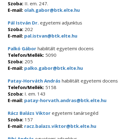
Szoba:
II. em. 247.
E-mail:
olah.gabor@btk.elte.hu
Pál István Dr.
egyetemi adjunktus
Szoba:
202
E-mail:
pal.istvan@btk.elte.hu
Palkó Gábor
habilitált egyetemi docens
Telefon/Mellék:
5090
Szoba:
205
E-mail:
palko.gabor@btk.elte.hu
Patay-Horváth András
habilitált egyetemi docens
Telefon/Mellék:
5158
Szoba:
I. em. 143
E-mail:
patay-horvath.andras@btk.elte.hu
Rácz Balázs Viktor
egyetemi tanársegéd
Szoba:
157
E-mail:
racz.balazs.viktor@btk.elte.hu
Ribi András
egyetemi adjunktus