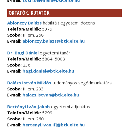
E-mail:
toth.kelemen@btk.elte.hu
OKTATÓK, KUTATÓK
Ablonczy Balázs
habilitált egyetemi docens
Telefon/Mellék:
5379
Szoba:
II. em. 258.
E-mail:
ablonczy.balazs@btk.elte.hu
Dr. Bagi Dániel
egyetemi tanár
Telefon/Mellék:
5884, 5008
Szoba:
236
E-mail:
bagi.daniel@btk.elte.hu
Balázs István Miklós
tudományos segédmunkatárs
Szoba:
II. em. 233.
E-mail:
balazs.istvan@btk.elte.hu
Bertényi Iván Jakab
egyetemi adjunktus
Telefon/Mellék:
5299
Szoba:
II. em. 260.
E-mail:
bertenyi.ivan.ifj@btk.elte.hu