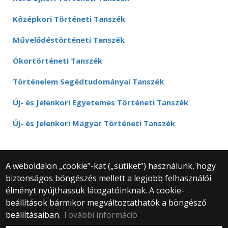
Középkori Történeti Tanszék
Művelődéstörténeti Tanszék
Ókortörténeti Tanszék
Történelem Segédtudományai Tanszék
Új- és Jelenkori Egyetemes Történeti Tanszék
Új- és Jelenkori Magyar Történeti Tanszék
A weboldalon „cookie”-kat („sütiket”) használunk, hogy
biztonságos böngészés mellett a legjobb felhasználói
© 2025 Eötvös Loránd Tudományegyetem
élményt nyújthassuk látogatóinknak. A cookie-
Minden jog fenntartva.
beállítások bármikor megváltoztathatók a böngésző
1053 Budapest, Egyetem tér 1–3.
Központi telefonszám: +36 1 411 6500
beállításaiban.
További információ
Webfejlesztés: