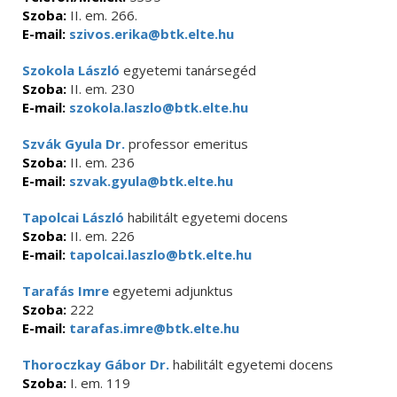
Szoba:
II. em. 266.
E-mail:
szivos.erika@btk.elte.hu
Szokola László
egyetemi tanársegéd
Szoba:
II. em. 230
E-mail:
szokola.laszlo@btk.elte.hu
Szvák Gyula Dr.
professor emeritus
Szoba:
II. em. 236
E-mail:
szvak.gyula@btk.elte.hu
Tapolcai László
habilitált egyetemi docens
Szoba:
II. em. 226
E-mail:
tapolcai.laszlo@btk.elte.hu
Tarafás Imre
egyetemi adjunktus
Szoba:
222
E-mail:
tarafas.imre@btk.elte.hu
Thoroczkay Gábor Dr.
habilitált egyetemi docens
Szoba:
I. em. 119