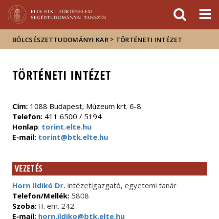
Események
ELTE a
Hírek
sajtóban
>
BÖLCSÉSZETTUDOMÁNYI KAR
TÖRTÉNETI INTÉZET
TÖRTÉNETI INTÉZET
Cím:
1088 Budapest, Múzeum krt. 6-8.
Telefon:
411 6500 / 5194
Honlap
:
torint.elte.hu
E-mail:
torint@btk.elte.hu
VEZETÉS
Horn Ildikó Dr.
intézetigazgató, egyetemi tanár
Telefon/Mellék:
5808
Szoba:
II. em. 242
E-mail:
horn.ildiko@btk.elte.hu