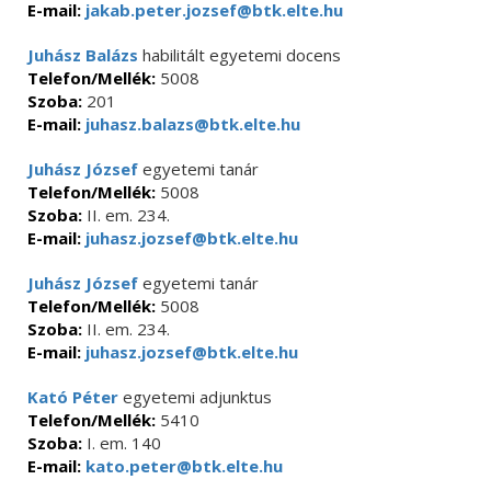
E-mail:
jakab.peter.jozsef@btk.elte.hu
Juhász Balázs
habilitált egyetemi docens
Telefon/Mellék:
5008
Szoba:
201
E-mail:
juhasz.balazs@btk.elte.hu
Juhász József
egyetemi tanár
Telefon/Mellék:
5008
Szoba:
II. em. 234.
E-mail:
juhasz.jozsef@btk.elte.hu
Juhász József
egyetemi tanár
Telefon/Mellék:
5008
Szoba:
II. em. 234.
E-mail:
juhasz.jozsef@btk.elte.hu
Kató Péter
egyetemi adjunktus
Telefon/Mellék:
5410
Szoba:
I. em. 140
E-mail:
kato.peter@btk.elte.hu