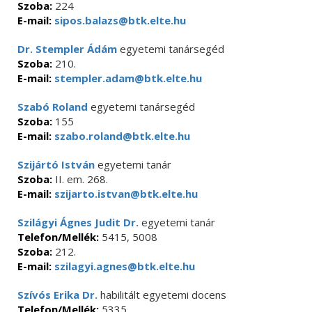
Szoba:
224
E-mail:
sipos.balazs@btk.elte.hu
Dr. Stempler Ádám
egyetemi tanársegéd
Szoba:
210.
E-mail:
stempler.adam@btk.elte.hu
Szabó Roland
egyetemi tanársegéd
Szoba:
155
E-mail:
szabo.roland@btk.elte.hu
Szijártó István
egyetemi tanár
Szoba:
II. em. 268.
E-mail:
szijarto.istvan@btk.elte.hu
Szilágyi Ágnes Judit Dr.
egyetemi tanár
Telefon/Mellék:
5415, 5008
Szoba:
212.
E-mail:
szilagyi.agnes@btk.elte.hu
Szívós Erika Dr.
habilitált egyetemi docens
Telefon/Mellék:
5335