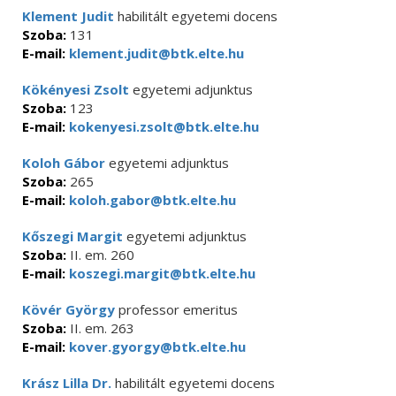
Klement Judit
habilitált egyetemi docens
Szoba:
131
E-mail:
klement.judit@btk.elte.hu
Kökényesi Zsolt
egyetemi adjunktus
Szoba:
123
E-mail:
kokenyesi.zsolt@btk.elte.hu
Koloh Gábor
egyetemi adjunktus
Szoba:
265
E-mail:
koloh.gabor@btk.elte.hu
Kőszegi Margit
egyetemi adjunktus
Szoba:
II. em. 260
E-mail:
koszegi.margit@btk.elte.hu
Kövér György
professor emeritus
Szoba:
II. em. 263
E-mail:
kover.gyorgy@btk.elte.hu
Krász Lilla Dr.
habilitált egyetemi docens