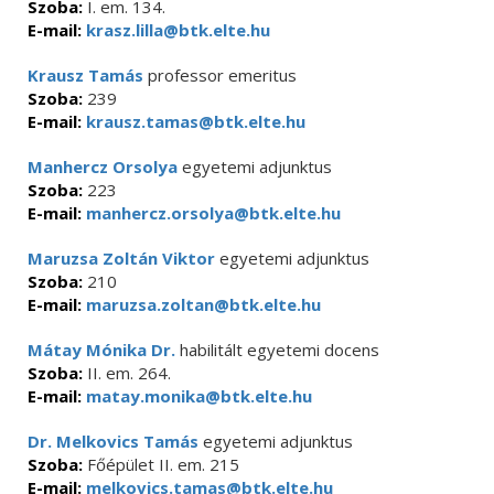
Szoba:
I. em. 134.
E-mail:
krasz.lilla@btk.elte.hu
Krausz Tamás
professor emeritus
Szoba:
239
E-mail:
krausz.tamas@btk.elte.hu
Manhercz Orsolya
egyetemi adjunktus
Szoba:
223
E-mail:
manhercz.orsolya@btk.elte.hu
Maruzsa Zoltán Viktor
egyetemi adjunktus
Szoba:
210
E-mail:
maruzsa.zoltan@btk.elte.hu
Mátay Mónika Dr.
habilitált egyetemi docens
Szoba:
II. em. 264.
E-mail:
matay.monika@btk.elte.hu
Dr. Melkovics Tamás
egyetemi adjunktus
Szoba:
Főépület II. em. 215
E-mail:
melkovics.tamas@btk.elte.hu