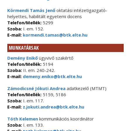
Körmendi Tamás Jenő
oktatási intézetigazgató-
helyettes, habilitált egyetemi docens
Telefon/Mellék:
5299
Szoba:
I. em. 152.
E-mail:
kormendi.tamas@btk.elte.hu
MUNKATÁRSAK
Demény Enikő
ügyvivő szakértő
Telefon/Mellék:
5194
Szoba:
II. em. 240-242.
E-mail:
demeny.eniko@btk.elte.hu
Zámodicsné Jókuti Andrea
adatkezelő (MTMT)
Telefon/Mellék:
5159, 5186
Szoba:
I. em. 117.
E-mail:
z.jokuti.andrea@btk.elte.hu
Tóth Kelemen
kommunikációs koordinátor
Szoba:
I. em. 133.