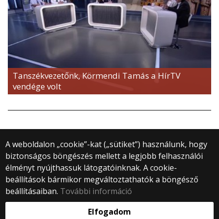
Tanszékvezetőnk, Körmendi Tamás a HírTV
vendége volt
A weboldalon „cookie”-kat („sütiket”) használunk, hogy
biztonságos böngészés mellett a legjobb felhasználói
© 2025 Eötvös Loránd Tudományegyetem
élményt nyújthassuk látogatóinknak. A cookie-
Minden jog fenntartva.
beállítások bármikor megváltoztathatók a böngésző
1053 Budapest, Egyetem tér 1–3.
Központi telefonszám: +36 1 411 6500
beállításaiban.
További információ
Webfejlesztés:
Elfogadom