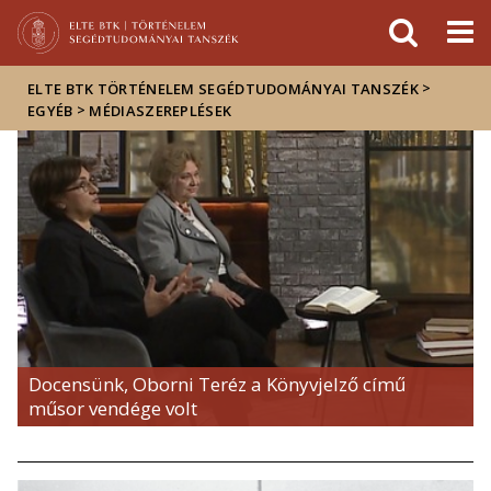
Események
ELTE a
Hírek
sajtóban
>
ELTE BTK TÖRTÉNELEM SEGÉDTUDOMÁNYAI TANSZÉK
>
EGYÉB
MÉDIASZEREPLÉSEK
Docensünk, Oborni Teréz a Könyvjelző című
műsor vendége volt