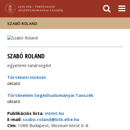
Események
ELTE a
Hírek
sajtóban
SZABÓ ROLAND
SZABÓ ROLAND
egyetemi tanársegéd
Történeti Intézet
oktató
Történelem Segédtudományai Tanszék
oktató
Publikációs lista:
mtmt.hu
E-mail:
szabo.roland@btk.elte.hu
Cím:
1088 Budapest, Múzeum körút 6–8