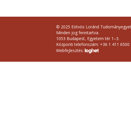
© 2025 Eötvös Loránd Tudományegye
Minden jog fenntartva.
1053 Budapest, Egyetem tér 1–3.
Központi telefonszám: +36 1 411 6500
Webfejlesztés: