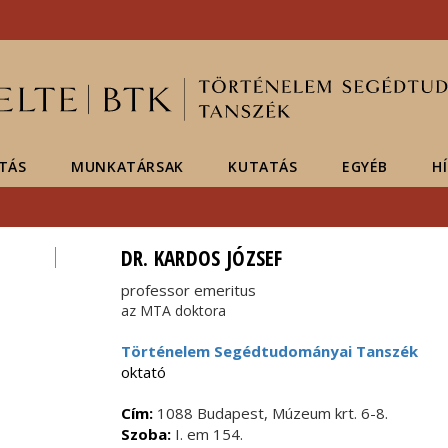
Események
ELTE a
Hírek
sajtóban
TÁS
MUNKATÁRSAK
KUTATÁS
EGYÉB
H
DR. KARDOS JÓZSEF
professor emeritus
az MTA doktora
Történelem Segédtudományai Tanszék
oktató
Cím:
1088 Budapest, Múzeum krt. 6-8.
Szoba:
I. em 154.