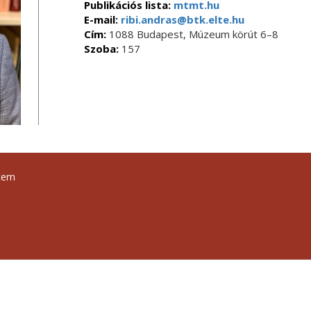
Publikációs lista:
mtmt.hu
E-mail:
ribi.andras@btk.elte.hu
Cím:
1088 Budapest, Múzeum körút 6–8
Szoba:
157
tem