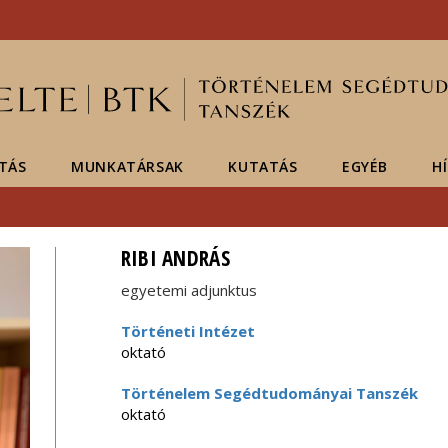
Események
ELTE a
Hírek
sajtóban
TÁS
MUNKATÁRSAK
KUTATÁS
EGYÉB
H
RIBI ANDRÁS
egyetemi adjunktus
Történeti Intézet
oktató
Történelem Segédtudományai Tanszék
oktató