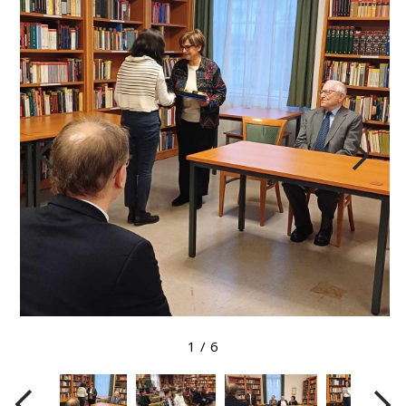
Megtekintés nagyobb méretben
1
/
6