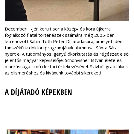
December 1-jén került sor a közép- és kora újkorral
foglalkozó fiatal történészek számára még 2005-ben
létrehozott Sahin-Tóth Péter Díj átadására, amelyet idén
tanszékünk doktori programjának alumnusa, Sánta Sára
nyert el A tudományos igényű ókorkutatás és régészet első
jelentős magyar képviselője: Schönvisner István élete és
munkássága című doktori értekezésével. Szívből gratulálunk
az elismeréshez és kívánunk további sikereket!
A DÍJÁTADÓ KÉPEKBEN