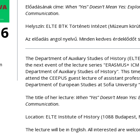
Előadásának címe:
When “Yes” Doesn’t Mean Yes: Explor
Communication.
06
Helyszín: ELTE BTK Történeti Intézet (Múzeum körút 
Az előadás angol nyelvű. Minden kedves érdeklődőt s
The Department of Auxiliary Studies of History (ELTE) 
m
the next event of the lecture series "ERASMUS+ ICM
Department of Auxiliary Studies of History". This tim
attend the CEEPUS guest lecture of assistant profe
Department of European Studies at Sofia University “S
The title of her lecture:
When “Yes” Doesn’t Mean Yes: E
Communication.
Location: ELTE Institute of History (1088 Budapest, M
The lecture will be in English. All interested are welc