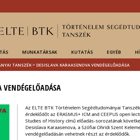
Események
ELTE a
Hírek
sajtóban
TÁS
MUNKATÁRSAK
KUTATÁS
EGYÉB
H
>
ÁNYAI TANSZÉK
DESISLAVA KARAASENOVA VENDÉGELŐADÁSA
A VENDÉGELŐADÁSA
Az ELTE BTK Történelem Segédtudományai Tanszék 
érdeklődőt az ERASMUS+ ICM and CEEPUS open lectur
Studies of History című előadás-sorozatának követk
Desislava Karaasenova, a Szófiai Ohridi Szent Kel
vendégelőadásán vehetnek részt az érdeklődők.