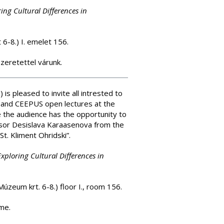
ing Cultural Differences in
6-8.) I. emelet 156.
zeretettel várunk.
is pleased to invite all intrested to
 and CEEPUS open lectures at the
e the audience has the opportunity to
ssor Desislava Karaasenova from the
t. Kliment Ohridski”.
xploring Cultural Differences in
úzeum krt. 6-8.) floor I., room 156.
ome.